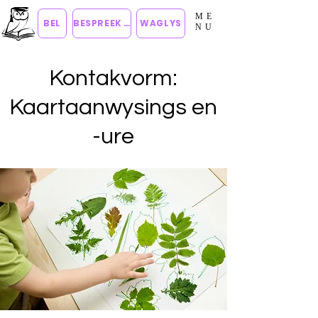
ME
BEL
BESPREEK TOER
WAGLYS
NU
Kontakvorm:
Kaartaanwysings en
-ure